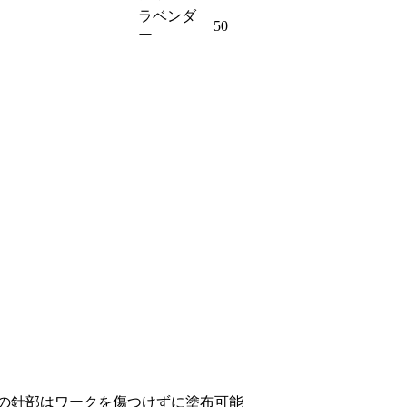
ラベンダ
50
ー
ンの針部はワークを傷つけずに塗布可能