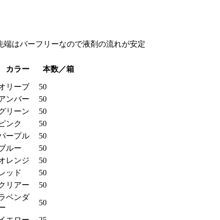
先端はバーフリーなので液剤の流れが安定
カラー
本数／箱
オリーブ
50
アンバー
50
グリーン
50
ピンク
50
パープル
50
ブルー
50
オレンジ
50
レッド
50
クリアー
50
ラベンダ
50
ー
イエロー
25