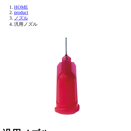
HOME
product
ノズル
汎用ノズル