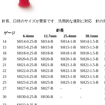
針長、口径のサイズが豊富です 汎用的な液剤に対応 針の
針長
ゲージ
6.4mm
12.7mm
25.4mm
38.1mm
14
SH14-0.25-B
SH14-B
SH14-1-B
SH14-1.5-B
15
SH15-0.25-B
SH15-B
SH15-1-B
SH15-1.5-B
18
SH18-0.25-B
SH18-B
SH18-1-B
SH18-1.5-B
20
SH20-0.25-B
SH20-B
SH20-1-B
SH20-1.5-B
21
SH21-0.25-B
SH21-B
SH21-1-B
SH21-1.5-B
22
SH22-0.25-B
SH22-B
SH22-1-B
SH22-1.5-B
23
SH23-0.25-B
SH23-B
SH23-1-B
SH23-1.5-B
25
SH25-0.25-B
SH25-B
SH25-1-B
SH25-1.5-B
27
SH27-0.25-B
SH27-B
-
-
30
SH30-0.25-B
SH30-B
-
-
32
SH32-0.25-B
-
-
-