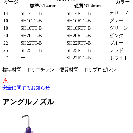
ゲージ
カラー
標準/31.4mm
硬質/31.4mm
14
SH14TT-B
SH14RTT-B
オリーブ
16
SH16TT-B
SH16RTT-B
グレー
18
SH18TT-B
SH18RTT-B
グリーン
20
SH20TT-B
SH20RTT-B
ピンク
22
SH22TT-B
SH22RTT-B
ブルー
25
SH25TT-B
SH25RTT-B
レッド
27
ー
SH27RTT-B
ホワイト
標準材質：ポリエチレン 硬質材質：ポリプロピレン
安全に関するお知らせ
アングルノズル