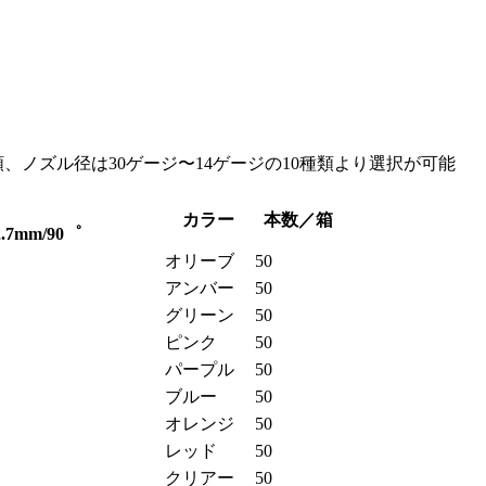
類、ノズル径は30ゲージ〜14ゲージの10種類より選択が可能
カラー
本数／箱
2.7mm/90゜
オリーブ
50
アンバー
50
グリーン
50
ピンク
50
パープル
50
ブルー
50
オレンジ
50
レッド
50
クリアー
50