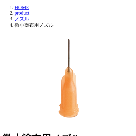
HOME
product
ノズル
微小塗布用ノズル