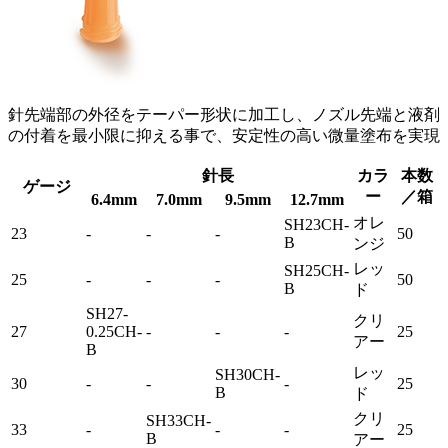
針先端部の外径をテーパー形状に加工し、ノズル先端と液剤
の付着を最小限に抑える事で、安定性の高い微量塗布を実現
針長
カラ
本数
ゲージ
ー
／箱
6.4mm
7.0mm
9.5mm
12.7mm
オレ
SH23CH-
23
-
-
-
50
B
ンジ
レッ
SH25CH-
25
-
-
-
50
B
ド
SH27-
クリ
27
0.25CH-
-
-
-
25
アー
B
レッ
SH30CH-
30
-
-
-
25
B
ド
クリ
SH33CH-
33
-
-
-
25
B
アー